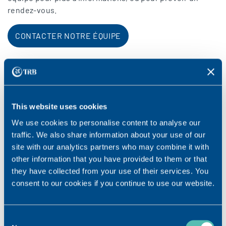
rendez-vous.
CONTACTER NOTRE ÉQUIPE
This website uses cookies
We use cookies to personalise content to analyse our
TRB sera présent au 40e congrès de
traffic. We also share information about your use of our
l’ESCRS (de l’ESCRS (European Society of
site with our analytics partners who may combine it with
Cataract and Refractive Surgeons)
other information that you have provided to them or that
they have collected from your use of their services. You
Rendez-nous visite au 40e congrès de l’ESCRS à Milan.
consent to our cookies if you continue to use our website.
Nous serons heureux de vous accueillir sur notre stand
B40 du 16 au 20 septembre 2022.
Consent
EN SAVOIR PLUS